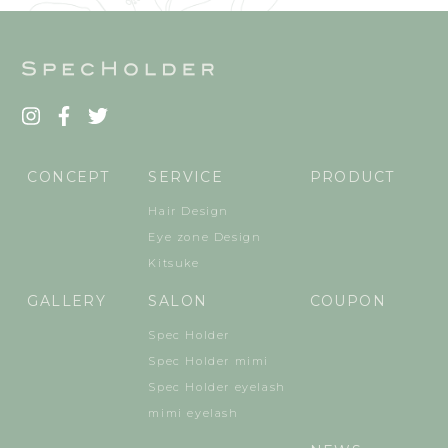
CONCEPT
SERVICE
PRODUCT
Hair Design
Eye zone Design
Kitsuke
GALLERY
SALON
COUPON
Spec Holder
Spec Holder mimi
Spec Holder eyelash
mimi eyelash