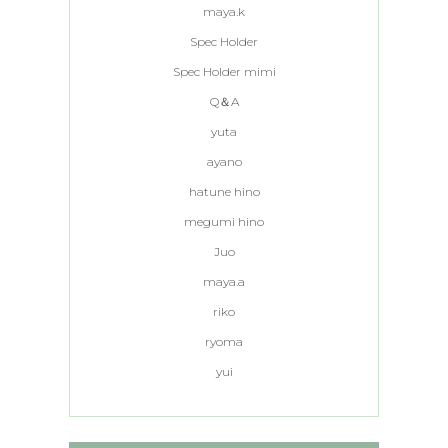
maya.k
Spec Holder
Spec Holder mimi
Q＆A
yuta
ayano
hatune hino
megumi hino
Juo
maya.a
riko
ryoma
yui