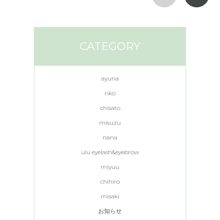
CATEGORY
ayuna
riko
chisato
misuzu
nana
ulu eyelash&eyebrow
miyuu
chihiro
misaki
お知らせ