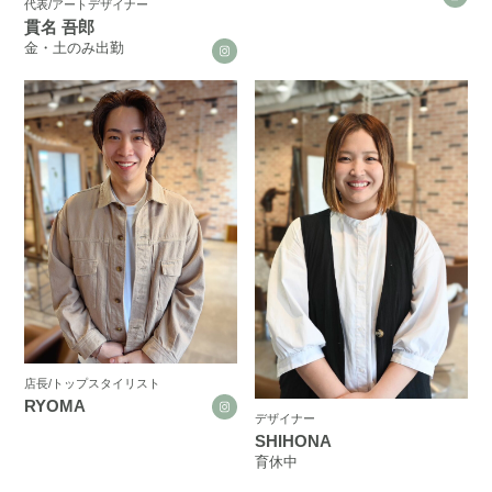
代表/アートデザイナー
貫名 吾郎
金・土のみ出勤
店長/トップスタイリスト
RYOMA
デザイナー
SHIHONA
育休中