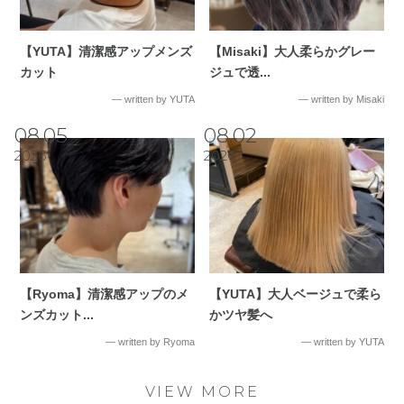
【YUTA】清潔感アップメンズ
【Misaki】大人柔らかグレー
カット
ジュで透...
― written by YUTA
― written by Misaki
08.05
08.02
2026
2026
【Ryoma】清潔感アップのメ
【YUTA】大人ベージュで柔ら
ンズカット...
かツヤ髪へ
― written by Ryoma
― written by YUTA
VIEW MORE