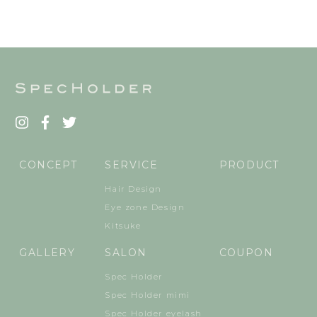
CONCEPT
SERVICE
PRODUCT
Hair Design
Eye zone Design
Kitsuke
GALLERY
SALON
COUPON
Spec Holder
Spec Holder mimi
Spec Holder eyelash