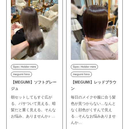
Spec Holder mimi
Spec Holder mimi
megumi hino
megumi hino
【MEGUMI】ソフトグレー
【MEGUMI】レッドブラウ
ジュ
ン
朝セットしてもすぐ広が
毎日のメイクや服に合う髪
る、パサついて見える、暗
色が見つからない…なんと
髪だと重く見える。そんな
なく顔色がくすんで見え
お悩み、ありませんか♪ …
る…そんなお悩みありませ
んか…