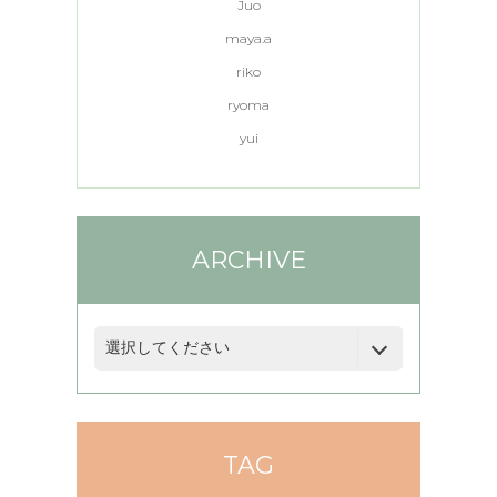
Juo
maya.a
riko
ryoma
yui
ARCHIVE
TAG