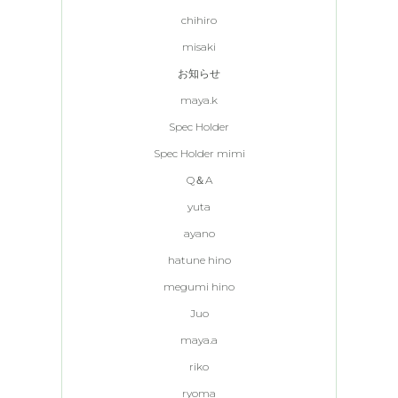
chihiro
misaki
お知らせ
maya.k
Spec Holder
Spec Holder mimi
Q＆A
yuta
ayano
hatune hino
megumi hino
Juo
maya.a
riko
ryoma