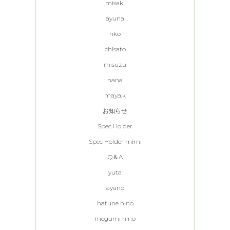
misaki
ayuna
riko
chisato
misuzu
nana
maya.k
お知らせ
Spec Holder
Spec Holder mimi
Q＆A
yuta
ayano
hatune hino
megumi hino