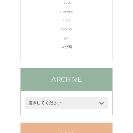
Juo
maya.a
riko
ryoma
yui
未分類
ARCHIVE