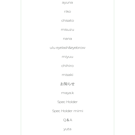
ayuna
riko
chisato
misuzu
nana
ulu eyelash&eyebrow
miyuu
chihiro
misaki
お知らせ
maya.k
Spec Holder
Spec Holder mimi
Q＆A
yuta