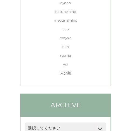
ayano
hatune hino
megumi hino
Juo
maya.a
riko
ryoma
yui
未分類
ARCHIVE